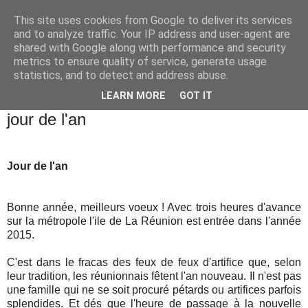
This site uses cookies from Google to deliver its services
Ile de la Réunion - Routes
and to analyze traffic. Your IP address and user-agent are
shared with Google along with performance and security
et Cultures
metrics to ensure quality of service, generate usage
statistics, and to detect and address abuse.
LEARN MORE
GOT IT
vendredi 2 janvier 2015
jour de l'an
Jour de l'an
Bonne année, meilleurs voeux ! Avec trois heures d'avance
sur la métropole l'ile de La Réunion est entrée dans l'année
2015.
C'est dans le fracas des feux de feux d'artifice que, selon
leur tradition, les réunionnais fêtent l'an nouveau. Il n'est pas
une famille qui ne se soit procuré pétards ou artifices parfois
splendides. Et dés que l'heure de passage à la nouvelle